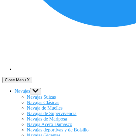
Close Menu
X
Navajas
Show
sub
Navajas Suizas
menu
Navajas Clásicas
Navaja de Muelles
Navajas de Supervivencia
Navajas de Mariposa
Navaja Acero Damasco
Navajas deportivas y de Bolsillo
Navajas Gigantes