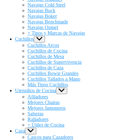
Navajas Cold Steel
Navajas Buck
Navajas Boker
Navajas Benchmade
Navajas Opinel
+ Tipos y Marcas de Navajas
Cuchillos
Show
sub
Cuchillos Arcos
menu
Cuchillos de Cocina
Cuchillos de Mesa
Cuchillos de Supervivencia
Cuchillos de Caza
Cuchillos Bowie Grandes
Cuchillos Tallados a Mano
Más Tipos Cuchillos
Utensilios de Cocina
Show
sub
Afiladores
menu
Mejores Chairas
Mejores Jamoneros
Salseras
Ralladores
+ Útiles de Cocina
Caza
Show
sub
Cascos para Cazadores