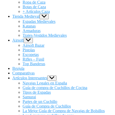
menu
Ropa de Caza
Botas de Caza
+ Artículos Caza
Tienda Medieval
Show
sub
Espadas Medievales
menu
Katanas
Armaduras
Trajes-Vestidos Medievales
Airsoft
Show
sub
Airsoft Bazar
menu
Pistolas
Escopetas
Rifles – Fusil
Top Banderas
Brujula
Comparativas
Artículos Interesantes
Show
sub
Navajas Legales en España
menu
Guía de compra de Cuchillos de Cocina
Tipos de Espadas
Samurai
Partes de un Cuchillo
Guía de Compra de Cuchillos
La Mejor Guía de Compra de Navajas de Bolsillos