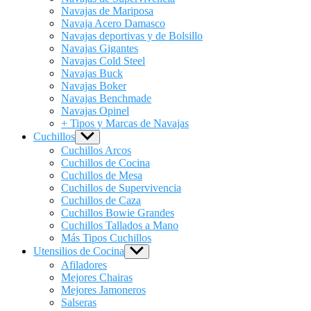
Navajas de Mariposa
Navaja Acero Damasco
Navajas deportivas y de Bolsillo
Navajas Gigantes
Navajas Cold Steel
Navajas Buck
Navajas Boker
Navajas Benchmade
Navajas Opinel
+ Tipos y Marcas de Navajas
Cuchillos
Show
sub
Cuchillos Arcos
menu
Cuchillos de Cocina
Cuchillos de Mesa
Cuchillos de Supervivencia
Cuchillos de Caza
Cuchillos Bowie Grandes
Cuchillos Tallados a Mano
Más Tipos Cuchillos
Utensilios de Cocina
Show
sub
Afiladores
menu
Mejores Chairas
Mejores Jamoneros
Salseras