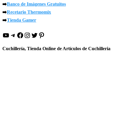
➡️
Banco de Imágenes Gratuitos
➡️
Recetario Thermomix
➡️
Tienda Gamer
YouTube
Telegram
Facebook
Instagram
Twitter
Pinterest
Cuchillería, Tienda Online de Artículos de Cuchilleria