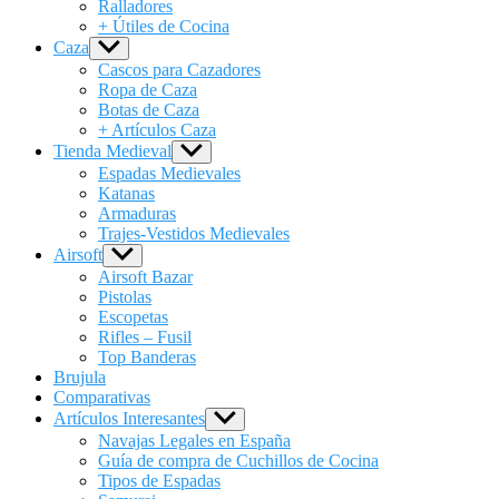
Ralladores
+ Útiles de Cocina
Caza
Show
sub
Cascos para Cazadores
menu
Ropa de Caza
Botas de Caza
+ Artículos Caza
Tienda Medieval
Show
sub
Espadas Medievales
menu
Katanas
Armaduras
Trajes-Vestidos Medievales
Airsoft
Show
sub
Airsoft Bazar
menu
Pistolas
Escopetas
Rifles – Fusil
Top Banderas
Brujula
Comparativas
Artículos Interesantes
Show
sub
Navajas Legales en España
menu
Guía de compra de Cuchillos de Cocina
Tipos de Espadas