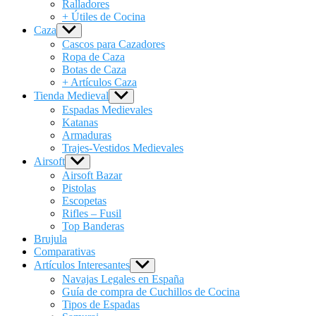
Ralladores
+ Útiles de Cocina
Caza
Show
sub
Cascos para Cazadores
menu
Ropa de Caza
Botas de Caza
+ Artículos Caza
Tienda Medieval
Show
sub
Espadas Medievales
menu
Katanas
Armaduras
Trajes-Vestidos Medievales
Airsoft
Show
sub
Airsoft Bazar
menu
Pistolas
Escopetas
Rifles – Fusil
Top Banderas
Brujula
Comparativas
Artículos Interesantes
Show
sub
Navajas Legales en España
menu
Guía de compra de Cuchillos de Cocina
Tipos de Espadas