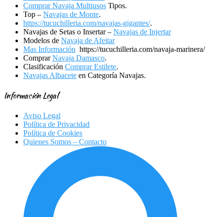
Comprar Navaja Multiusos
Tipos.
Top –
Navajas de Monte
.
https://tucuchilleria.com/navajas-gigantes/
.
Navajas de Setas o Insertar –
Navajas de Injertar
Modelos de
Navaja de Afeitar
Mas Información
https://tucuchilleria.com/navaja-marinera/
Comprar
Navaja Damasco
.
Clasificación
Comprar Estilete
.
Navajas Albacete
en Categoría Navajas.
Información Legal
Aviso Legal
Política de Privacidad
Política de Cookies
Quienes Somos – Contacto