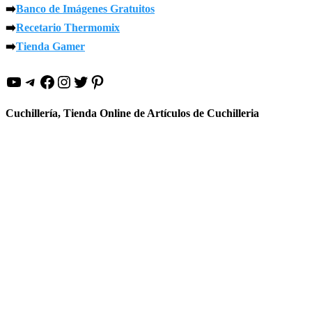
➡️
Banco de Imágenes Gratuitos
➡️
Recetario Thermomix
➡️
Tienda Gamer
YouTube
Telegram
Facebook
Instagram
Twitter
Pinterest
Cuchillería, Tienda Online de Artículos de Cuchilleria