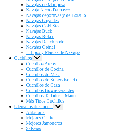
Navajas de Mariposa
Navaja Acero Damasco
Navajas deportivas y de Bolsillo
Navajas Gigantes
Navajas Cold Steel
Navajas Buck
Navajas Boker
Navajas Benchmade
Navajas Opinel
+ Tipos y Marcas de Navajas
Cuchillos
Show
sub
Cuchillos Arcos
menu
Cuchillos de Cocina
Cuchillos de Mesa
Cuchillos de Supervivencia
Cuchillos de Caza
Cuchillos Bowie Grandes
Cuchillos Tallados a Mano
Más Tipos Cuchillos
Utensilios de Cocina
Show
sub
Afiladores
menu
Mejores Chairas
Mejores Jamoneros
Salseras