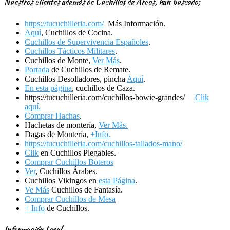
Nuestros clientes además de Cuchillos de Arcos, han buscado;
https://tucuchilleria.com/
Más Información.
Aquí
, Cuchillos de Cocina.
Cuchillos de Supervivencia Españoles
.
Cuchillos Tácticos Militares
.
Cuchillos de Monte,
Ver Más
.
Portada
de Cuchillos de Remate.
Cuchillos Desolladores, pincha
Aquí
.
En esta página
, cuchillos de Caza.
https://tucuchilleria.com/cuchillos-bowie-grandes/
Clik
aquí.
Comprar Hachas
.
Hachetas de montería,
Ver Más.
Dagas de Montería,
+Info.
https://tucuchilleria.com/cuchillos-tallados-mano/
Clik
en Cuchillos Plegables.
Comprar Cuchillos Boteros
Ver
, Cuchillos Árabes.
Cuchillos Vikingos en
esta Página
.
Ve Más
Cuchillos de Fantasía.
Comprar Cuchillos de Mesa
+ Info
de Cuchillos.
Información Legal