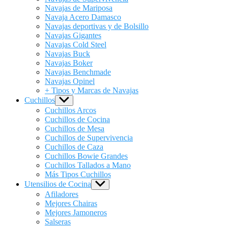
Navajas de Mariposa
Navaja Acero Damasco
Navajas deportivas y de Bolsillo
Navajas Gigantes
Navajas Cold Steel
Navajas Buck
Navajas Boker
Navajas Benchmade
Navajas Opinel
+ Tipos y Marcas de Navajas
Cuchillos
Show
sub
Cuchillos Arcos
menu
Cuchillos de Cocina
Cuchillos de Mesa
Cuchillos de Supervivencia
Cuchillos de Caza
Cuchillos Bowie Grandes
Cuchillos Tallados a Mano
Más Tipos Cuchillos
Utensilios de Cocina
Show
sub
Afiladores
menu
Mejores Chairas
Mejores Jamoneros
Salseras