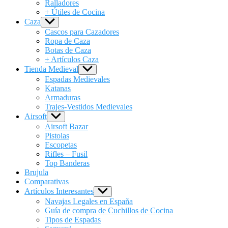
Ralladores
+ Útiles de Cocina
Caza
Show
sub
Cascos para Cazadores
menu
Ropa de Caza
Botas de Caza
+ Artículos Caza
Tienda Medieval
Show
sub
Espadas Medievales
menu
Katanas
Armaduras
Trajes-Vestidos Medievales
Airsoft
Show
sub
Airsoft Bazar
menu
Pistolas
Escopetas
Rifles – Fusil
Top Banderas
Brujula
Comparativas
Artículos Interesantes
Show
sub
Navajas Legales en España
menu
Guía de compra de Cuchillos de Cocina
Tipos de Espadas