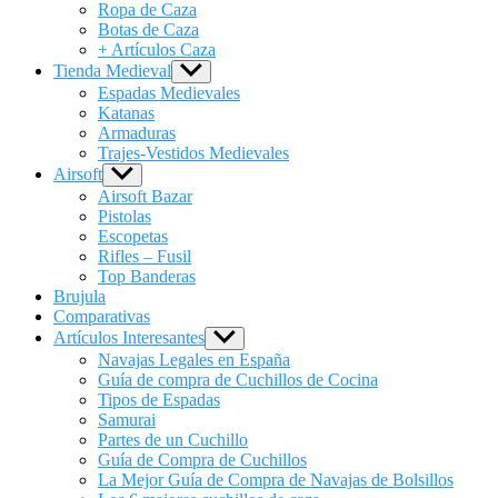
menu
Ropa de Caza
Botas de Caza
+ Artículos Caza
Tienda Medieval
Show
sub
Espadas Medievales
menu
Katanas
Armaduras
Trajes-Vestidos Medievales
Airsoft
Show
sub
Airsoft Bazar
menu
Pistolas
Escopetas
Rifles – Fusil
Top Banderas
Brujula
Comparativas
Artículos Interesantes
Show
sub
Navajas Legales en España
menu
Guía de compra de Cuchillos de Cocina
Tipos de Espadas
Samurai
Partes de un Cuchillo
Guía de Compra de Cuchillos
La Mejor Guía de Compra de Navajas de Bolsillos