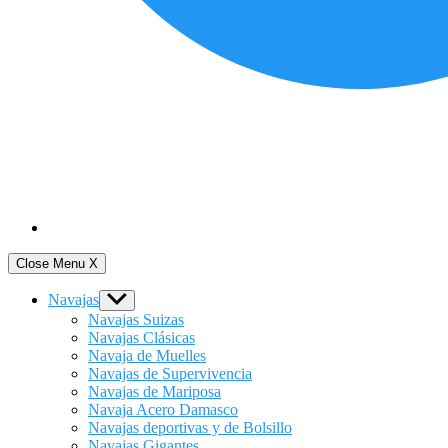
Close Menu
X
Navajas
Show
sub
Navajas Suizas
menu
Navajas Clásicas
Navaja de Muelles
Navajas de Supervivencia
Navajas de Mariposa
Navaja Acero Damasco
Navajas deportivas y de Bolsillo
Navajas Gigantes