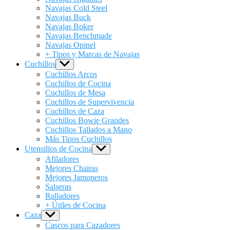
Navajas Cold Steel
Navajas Buck
Navajas Boker
Navajas Benchmade
Navajas Opinel
+ Tipos y Marcas de Navajas
Cuchillos
Show
sub
Cuchillos Arcos
menu
Cuchillos de Cocina
Cuchillos de Mesa
Cuchillos de Supervivencia
Cuchillos de Caza
Cuchillos Bowie Grandes
Cuchillos Tallados a Mano
Más Tipos Cuchillos
Utensilios de Cocina
Show
sub
Afiladores
menu
Mejores Chairas
Mejores Jamoneros
Salseras
Ralladores
+ Útiles de Cocina
Caza
Show
sub
Cascos para Cazadores