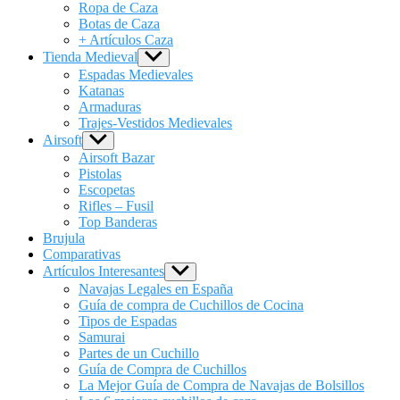
menu
Ropa de Caza
Botas de Caza
+ Artículos Caza
Tienda Medieval
Show
sub
Espadas Medievales
menu
Katanas
Armaduras
Trajes-Vestidos Medievales
Airsoft
Show
sub
Airsoft Bazar
menu
Pistolas
Escopetas
Rifles – Fusil
Top Banderas
Brujula
Comparativas
Artículos Interesantes
Show
sub
Navajas Legales en España
menu
Guía de compra de Cuchillos de Cocina
Tipos de Espadas
Samurai
Partes de un Cuchillo
Guía de Compra de Cuchillos
La Mejor Guía de Compra de Navajas de Bolsillos