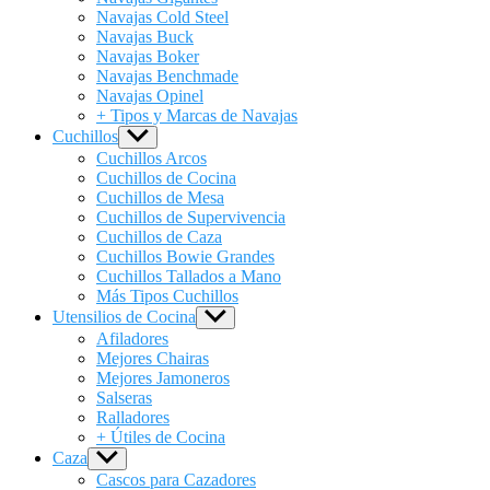
Navajas Cold Steel
Navajas Buck
Navajas Boker
Navajas Benchmade
Navajas Opinel
+ Tipos y Marcas de Navajas
Cuchillos
Show
sub
Cuchillos Arcos
menu
Cuchillos de Cocina
Cuchillos de Mesa
Cuchillos de Supervivencia
Cuchillos de Caza
Cuchillos Bowie Grandes
Cuchillos Tallados a Mano
Más Tipos Cuchillos
Utensilios de Cocina
Show
sub
Afiladores
menu
Mejores Chairas
Mejores Jamoneros
Salseras
Ralladores
+ Útiles de Cocina
Caza
Show
sub
Cascos para Cazadores