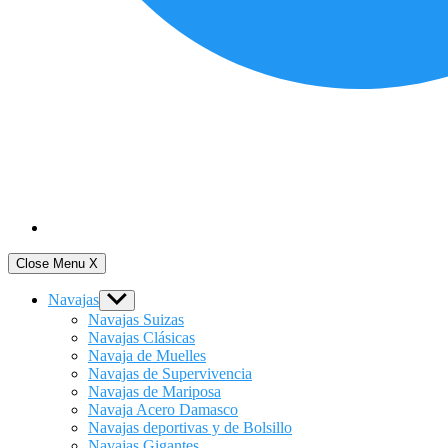
Close Menu
X
Navajas
Show
sub
Navajas Suizas
menu
Navajas Clásicas
Navaja de Muelles
Navajas de Supervivencia
Navajas de Mariposa
Navaja Acero Damasco
Navajas deportivas y de Bolsillo
Navajas Gigantes