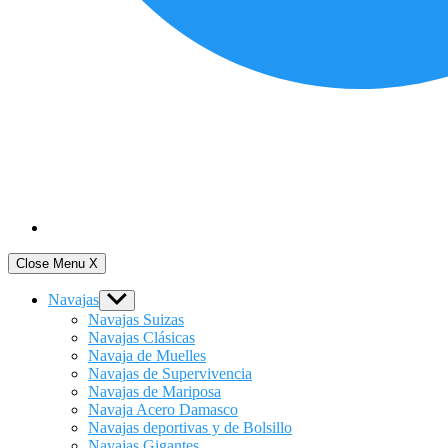
Close Menu
X
Navajas
Show
sub
Navajas Suizas
menu
Navajas Clásicas
Navaja de Muelles
Navajas de Supervivencia
Navajas de Mariposa
Navaja Acero Damasco
Navajas deportivas y de Bolsillo
Navajas Gigantes