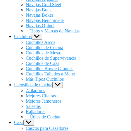
Navajas Cold Steel
Navajas Buck
Navajas Boker
Navajas Benchmade
Navajas Opinel
+ Tipos y Marcas de Navajas
Cuchillos
Show
sub
Cuchillos Arcos
menu
Cuchillos de Cocina
Cuchillos de Mesa
Cuchillos de Supervivencia
Cuchillos de Caza
Cuchillos Bowie Grandes
Cuchillos Tallados a Mano
Más Tipos Cuchillos
Utensilios de Cocina
Show
sub
Afiladores
menu
Mejores Chairas
Mejores Jamoneros
Salseras
Ralladores
+ Útiles de Cocina
Caza
Show
sub
Cascos para Cazadores