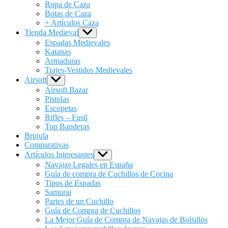
menu
Ropa de Caza
Botas de Caza
+ Artículos Caza
Tienda Medieval
Show
sub
Espadas Medievales
menu
Katanas
Armaduras
Trajes-Vestidos Medievales
Airsoft
Show
sub
Airsoft Bazar
menu
Pistolas
Escopetas
Rifles – Fusil
Top Banderas
Brujula
Comparativas
Artículos Interesantes
Show
sub
Navajas Legales en España
menu
Guía de compra de Cuchillos de Cocina
Tipos de Espadas
Samurai
Partes de un Cuchillo
Guía de Compra de Cuchillos
La Mejor Guía de Compra de Navajas de Bolsillos