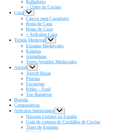
Ralladores
+ Útiles de Cocina
Caza
Show
sub
Cascos para Cazadores
menu
Ropa de Caza
Botas de Caza
+ Artículos Caza
Tienda Medieval
Show
sub
Espadas Medievales
menu
Katanas
Armaduras
Trajes-Vestidos Medievales
Airsoft
Show
sub
Airsoft Bazar
menu
Pistolas
Escopetas
Rifles – Fusil
Top Banderas
Brujula
Comparativas
Artículos Interesantes
Show
sub
Navajas Legales en España
menu
Guía de compra de Cuchillos de Cocina
Tipos de Espadas