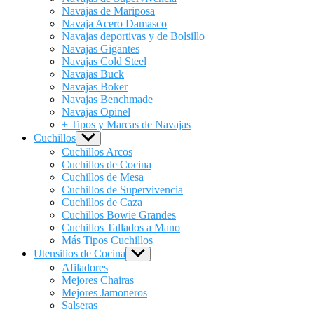
Navajas de Mariposa
Navaja Acero Damasco
Navajas deportivas y de Bolsillo
Navajas Gigantes
Navajas Cold Steel
Navajas Buck
Navajas Boker
Navajas Benchmade
Navajas Opinel
+ Tipos y Marcas de Navajas
Cuchillos
Show
sub
Cuchillos Arcos
menu
Cuchillos de Cocina
Cuchillos de Mesa
Cuchillos de Supervivencia
Cuchillos de Caza
Cuchillos Bowie Grandes
Cuchillos Tallados a Mano
Más Tipos Cuchillos
Utensilios de Cocina
Show
sub
Afiladores
menu
Mejores Chairas
Mejores Jamoneros
Salseras