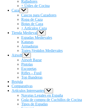
Ralladores
+ Útiles de Cocina
Caza
Show
sub
Cascos para Cazadores
menu
Ropa de Caza
Botas de Caza
+ Artículos Caza
Tienda Medieval
Show
sub
Espadas Medievales
menu
Katanas
Armaduras
Trajes-Vestidos Medievales
Airsoft
Show
sub
Airsoft Bazar
menu
Pistolas
Escopetas
Rifles – Fusil
Top Banderas
Brujula
Comparativas
Artículos Interesantes
Show
sub
Navajas Legales en España
menu
Guía de compra de Cuchillos de Cocina
Tipos de Espadas