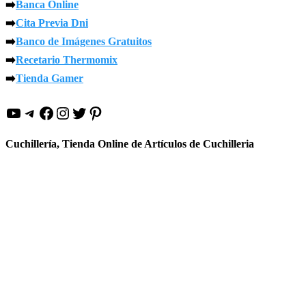
➡️
Banca Online
➡️
Cita Previa Dni
➡️
Banco de Imágenes Gratuitos
➡️
Recetario Thermomix
➡️
Tienda Gamer
YouTube
Telegram
Facebook
Instagram
Twitter
Pinterest
Cuchillería, Tienda Online de Artículos de Cuchilleria