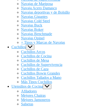
Navajas de Mariposa
Navaja Acero Damasco
Navajas deportivas y de Bolsillo
Navajas Gigantes
Navajas Cold Steel
Navajas Buck
Navajas Boker
Navajas Benchmade
Navajas Opinel
+ Tipos y Marcas de Navajas
Cuchillos
Show
sub
Cuchillos Arcos
menu
Cuchillos de Cocina
Cuchillos de Mesa
Cuchillos de Supervivencia
Cuchillos de Caza
Cuchillos Bowie Grandes
Cuchillos Tallados a Mano
Más Tipos Cuchillos
Utensilios de Cocina
Show
sub
Afiladores
menu
Mejores Chairas
Mejores Jamoneros
Salseras