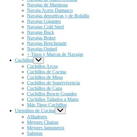
Navajas de Mariposa
Navaja Acero Damasco
Navajas deportivas y de Bolsillo
Navajas Gigantes
Navajas Cold Steel
Navajas Buck
Navajas Boker
Navajas Benchmade
Navajas Opinel
+ Tipos y Marcas de Navajas
Cuchillos
Show
sub
Cuchillos Arcos
menu
Cuchillos de Cocina
Cuchillos de Mesa
Cuchillos de Supervivencia
Cuchillos de Caza
Cuchillos Bowie Grandes
Cuchillos Tallados a Mano
Más Tipos Cuchillos
Utensilios de Cocina
Show
sub
Afiladores
menu
Mejores Chairas
Mejores Jamoneros
Salseras