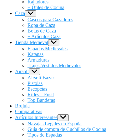
Ralladores
+ Útiles de Cocina
Caza
Show
sub
Cascos para Cazadores
menu
Ropa de Caza
Botas de Caza
+ Artículos Caza
Tienda Medieval
Show
sub
Espadas Medievales
menu
Katanas
Armaduras
Trajes-Vestidos Medievales
Airsoft
Show
sub
Airsoft Bazar
menu
Pistolas
Escopetas
Rifles – Fusil
Top Banderas
Brujula
Comparativas
Artículos Interesantes
Show
sub
Navajas Legales en España
menu
Guía de compra de Cuchillos de Cocina
Tipos de Espadas