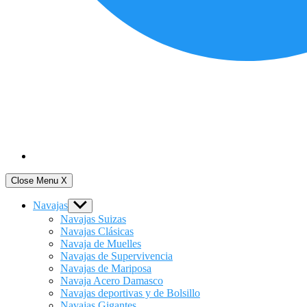
Close Menu
X
Navajas
Show
sub
Navajas Suizas
menu
Navajas Clásicas
Navaja de Muelles
Navajas de Supervivencia
Navajas de Mariposa
Navaja Acero Damasco
Navajas deportivas y de Bolsillo
Navajas Gigantes