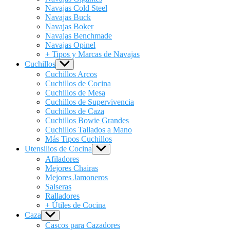
Navajas Cold Steel
Navajas Buck
Navajas Boker
Navajas Benchmade
Navajas Opinel
+ Tipos y Marcas de Navajas
Cuchillos
Show
sub
Cuchillos Arcos
menu
Cuchillos de Cocina
Cuchillos de Mesa
Cuchillos de Supervivencia
Cuchillos de Caza
Cuchillos Bowie Grandes
Cuchillos Tallados a Mano
Más Tipos Cuchillos
Utensilios de Cocina
Show
sub
Afiladores
menu
Mejores Chairas
Mejores Jamoneros
Salseras
Ralladores
+ Útiles de Cocina
Caza
Show
sub
Cascos para Cazadores