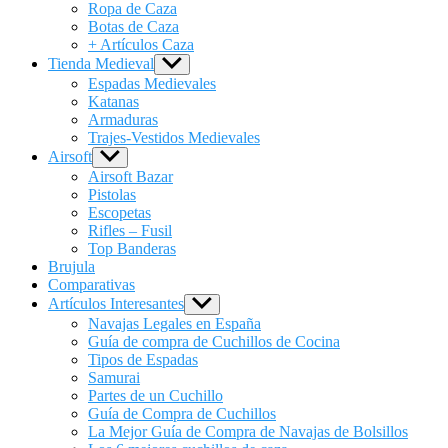
menu
Ropa de Caza
Botas de Caza
+ Artículos Caza
Tienda Medieval
Show
sub
Espadas Medievales
menu
Katanas
Armaduras
Trajes-Vestidos Medievales
Airsoft
Show
sub
Airsoft Bazar
menu
Pistolas
Escopetas
Rifles – Fusil
Top Banderas
Brujula
Comparativas
Artículos Interesantes
Show
sub
Navajas Legales en España
menu
Guía de compra de Cuchillos de Cocina
Tipos de Espadas
Samurai
Partes de un Cuchillo
Guía de Compra de Cuchillos
La Mejor Guía de Compra de Navajas de Bolsillos