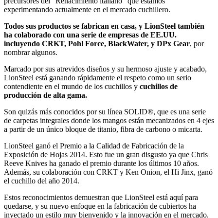
precursores del “Renacimiento italiano” que estamos
experimentando actualmente en el mercado cuchillero.
Todos sus productos se fabrican en casa, y LionSteel también
ha colaborado con una serie de empresas de EE.UU.
incluyendo CRKT, Pohl Force, BlackWater, y DPx Gear
, por
nombrar algunos.
Marcado por sus atrevidos diseños y su hermoso ajuste y acabado,
LionSteel está ganando rápidamente el respeto como un serio
contendiente en el mundo de los cuchillos y
cuchillos de
producción de alta gama.
Son quizás más conocidos por su línea SOLID®, que es una serie
de carpetas integrales donde los mangos están mecanizados en 4 ejes
a partir de un único bloque de titanio, fibra de carbono o micarta.
LionSteel ganó el Premio a la Calidad de Fabricación de la
Exposición de Hojas 2014. Esto fue un gran disgusto ya que Chris
Reeve Knives ha ganado el premio durante los últimos 10 años.
Además, su colaboración con CRKT y Ken Onion, el Hi Jinx, ganó
el cuchillo del año 2014.
Estos reconocimientos demuestran que LionSteel está aquí para
quedarse, y su nuevo enfoque en la fabricación de cubiertos ha
inyectado un estilo muy bienvenido y la innovación en el mercado.