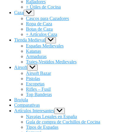
Ralladores
+ Útiles de Cocina
Caza
Show
sub
Cascos para Cazadores
menu
Ropa de Caza
Botas de Caza
+ Artículos Caza
Tienda Medieval
Show
sub
Espadas Medievales
menu
Katanas
Armaduras
Trajes-Vestidos Medievales
Airsoft
Show
sub
Airsoft Bazar
menu
Pistolas
Escopetas
Rifles – Fusil
Top Banderas
Brujula
Comparativas
Artículos Interesantes
Show
sub
Navajas Legales en España
menu
Guía de compra de Cuchillos de Cocina
Tipos de Espadas