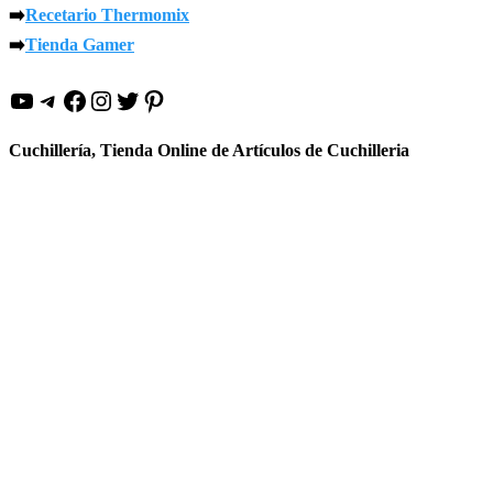
➡️
Recetario Thermomix
➡️
Tienda Gamer
YouTube
Telegram
Facebook
Instagram
Twitter
Pinterest
Cuchillería, Tienda Online de Artículos de Cuchilleria