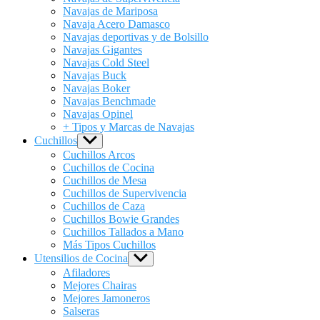
Navajas de Mariposa
Navaja Acero Damasco
Navajas deportivas y de Bolsillo
Navajas Gigantes
Navajas Cold Steel
Navajas Buck
Navajas Boker
Navajas Benchmade
Navajas Opinel
+ Tipos y Marcas de Navajas
Cuchillos
Show
sub
Cuchillos Arcos
menu
Cuchillos de Cocina
Cuchillos de Mesa
Cuchillos de Supervivencia
Cuchillos de Caza
Cuchillos Bowie Grandes
Cuchillos Tallados a Mano
Más Tipos Cuchillos
Utensilios de Cocina
Show
sub
Afiladores
menu
Mejores Chairas
Mejores Jamoneros
Salseras